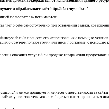
ватель должен воздержаться от использования данного ресур
лучает и обрабатывает сайт
http://ufastroysnab.ru/
ацией пользователя» понимаются:
тавляет о себе самостоятельно при оставлении заявки, совершен
/ufastroysnab.ru/ в процессе его использования с помощью устан
ация о браузере пользователя (или иной программе, с помощью ко
твления оказания услуг и/или продаже товара и/или предоставлен
oysnab.ru/ и не контролирует и не несет ответственность за сайт
таких сайтах у пользователя может собираться или запрашиваться 