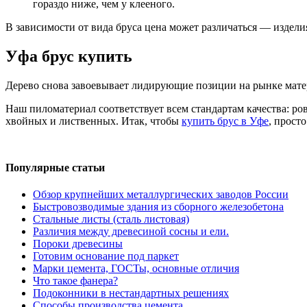
гораздо ниже, чем у клееного.
В зависимости от вида бруса цена может различаться — издели
Уфа брус купить
Дерево снова завоевывает лидирующие позиции на рынке матер
Наш пиломатериал соответствует всем стандартам качества: р
хвойных и лиственных. Итак, чтобы
купить брус в Уфе
, прост
Популярные статьи
Обзор крупнейших металлургических заводов России
Быстровозводимые здания из сборного железобетона
Стальные листы (сталь листовая)
Различия между древесиной сосны и ели.
Пороки древесины
Готовим основание под паркет
Марки цемента, ГОСТы, основные отличия
Что такое фанера?
Подоконники в нестандартных решениях
Способы производства цемента